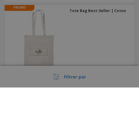
PROMO
Tote Bag Best-Seller | Coton
Filtrer par
PROMO
Gobelet en polypropylène
réutilisable 200 ml | Gobelet
festival réutilisable