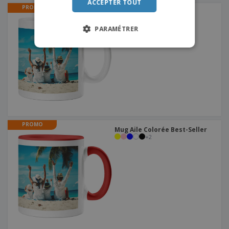
ACCEPTER TOUT
PROMO
Mug blanc Best-Seller
PARAMÉTRER
PROMO
Mug Aile Colorée Best-Seller
+
2