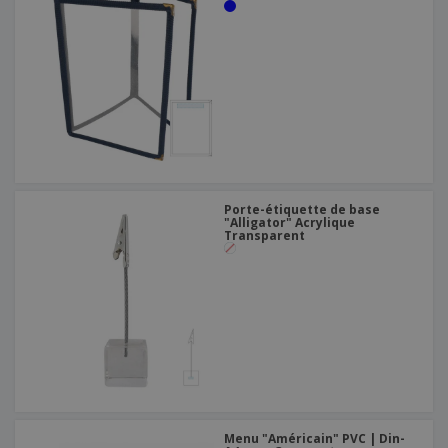
Porte-étiquette de base
"Alligator" Acrylique
Transparent
Menu "Américain" PVC | Din-