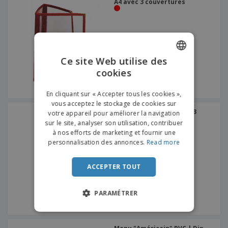
A4 avec 3 couvertures
Ce site Web utilise des
cookies
ENGLISH
FRENCH
En cliquant sur « Accepter tous les cookies »,
vous acceptez le stockage de cookies sur
DUTCH
Menu "Americano" avec 3
votre appareil pour améliorer la navigation
couvertures en PVC noir
sur le site, analyser son utilisation, contribuer
PORTUGUESE
à nos efforts de marketing et fournir une
SPANISH
personnalisation des annonces.
Read more
ITALIAN
ACCEPTER TOUT
PARAMÉTRER