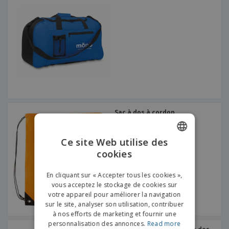
Sac à dos à cordon
Ce site Web utilise des
cookies
ENGLISH
FRENCH
En cliquant sur « Accepter tous les cookies »,
vous acceptez le stockage de cookies sur
DUTCH
votre appareil pour améliorer la navigation
sur le site, analyser son utilisation, contribuer
PORTUGUESE
à nos efforts de marketing et fournir une
SPANISH
personnalisation des annonces.
Read more