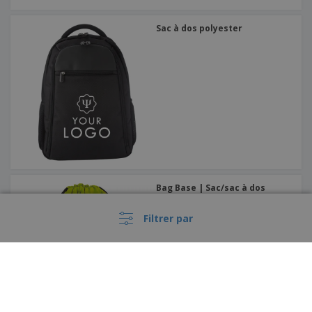
Sac à dos polyester
Bag Base | Sac/sac à dos
Filtrer par