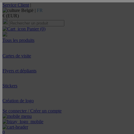
Service Client
|
België |
FR
€ (EUR)
Panier
(0)
Tous les produits
Cartes de visite
Flyers et dépliants
Stickers
Création de logo
Se connecter / Créer un compte
0