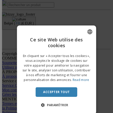
België |
FR
(€ EUR )
›
Ce site Web utilise des
Dispositif de Signalement
cookies
ENGLISH
FRENCH
Copyright © 2026 - BIZAY. Tous droits réservés.
En cliquant sur « Accepter tous les cookies »,
COMMENT ÇA MARCHE
vous acceptez le stockage de cookies sur
DUTCH
Soumettez votre design
votre appareil pour améliorer la navigation
Utilisez nos modèles
sur le site, analyser son utilisation, contribuer
PORTUGUESE
À PROPOS DE NOUS
à nos efforts de marketing et fournir une
À propos de nous
SPANISH
personnalisation des annonces.
Read more
Service client
Service Client
ITALIAN
Mon compte
ACCEPTER TOUT
Gérer les commandes
MENTIONS LÉGALES
Termes et conditions
PARAMÉTRER
la Politique de confidentialité
Politique de remboursement et de retour