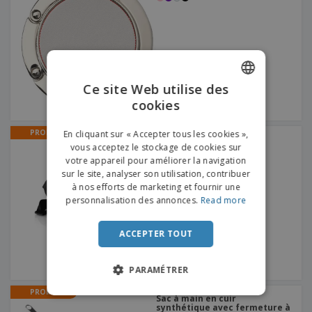
Ce site Web utilise des
cookies
ENGLISH
FRENCH
PROMO
En cliquant sur « Accepter tous les cookies »,
Polyester | Sacs banane
vous acceptez le stockage de cookies sur
DUTCH
votre appareil pour améliorer la navigation
sur le site, analyser son utilisation, contribuer
PORTUGUESE
à nos efforts de marketing et fournir une
SPANISH
personnalisation des annonces.
Read more
ITALIAN
ACCEPTER TOUT
PARAMÉTRER
PROMO
Sac à main en cuir
synthétique avec fermeture à