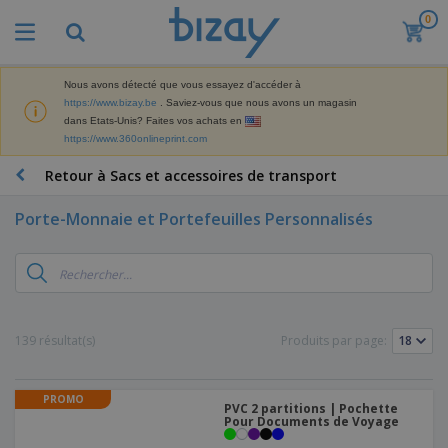
0
Nous avons détecté que vous essayez d'accéder à
https://www.bizay.be
. Saviez-vous que nous avons un magasin
dans Etats-Unis? Faites vos achats en
https://www.360onlineprint.com
Retour à Sacs et accessoires de transport
Porte-Monnaie et Portefeuilles Personnalisés
139 résultat(s)
Produits par page:
PROMO
PVC 2 partitions | Pochette
Pour Documents de Voyage