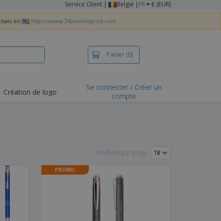
Service Client
|
België |
FR
€ (EUR)
achats en
https://www.360onlineprint.com
Panier
(0)
Se connecter / Créer un
Création de logo
compte
ualités et
motions
irts et polos
derie
Produits par page:
vités de plein air
PROMO
e office
es d'expédition
eaux personalisés
uits écologiques