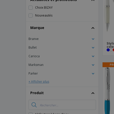
Magnets
Choix BIZAY
Bâches
Nouveautés
Marque
Branve
Styl
colo
Bullet
Carioca
Marksman
PR
Parker
+ Afficher plus
Produit