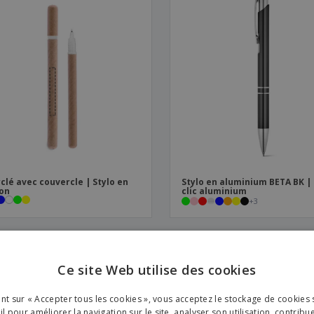
clé avec couvercle | Stylo en
Stylo en aluminium BETA BK | 
on
clic aluminium
+
3
OMO
PROMO
Ce site Web utilise des cookies
ENGL
ant sur « Accepter tous les cookies », vous acceptez le stockage de cookies 
FRE
l pour améliorer la navigation sur le site, analyser son utilisation, contribu