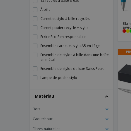
12 feutres à base d'eau
À bille
Carnet et stylo à bille recyclés
Blan
avec
Carnet papier recyclé + stylo
Ecrire Eco-Pen responsable
Ensemble carnet et stylo A5 en liège
PR
Ensemble de stylos à bille dans une boîte
en métal
Ensemble de stylos de luxe Swiss Peak
Lampe de poche stylo
Porte-stylo
Matériau
Rouleau BETA ROLLER
Set avec sac et stylo
Bois
Set d'écriture en bambou
Caoutchouc
Set de stylo
Fibres naturelles