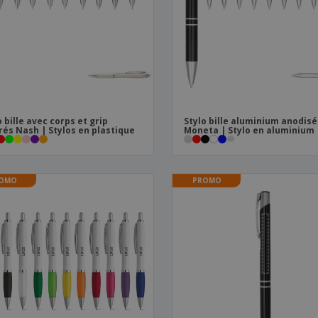
Sacs et accessoires de
Étiquettes pour
Livr
transport
Imprimantes
o bille avec corps et grip
Stylo bille aluminium anodisé
rés Nash | Stylos en plastique
Moneta | Stylo en aluminium
OMO
PROMO