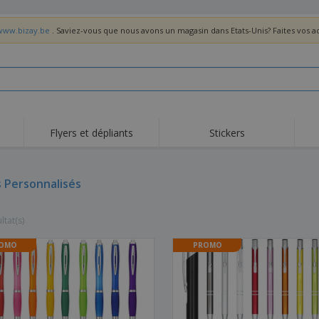
/www.bizay.be
. Saviez-vous que nous avons un magasin dans Etats-Unis? Faites vos 
Flyers et dépliants
Stickers
Act
Tendance
Nouveautés
pro
s Personnalisés
Roll-ups
Drapeaux
T-sh
Vaisselle et
Roll-ups
Bro
accessoires de cuisine
ltat(s)
Vaisselle jetable et
Livraison à domicile
Acti
réutilisable
Autocollants, vinyles et
OMO
PROMO
Montres
Hom
affiches
Sweatshirts
Coupes et Trophées
Boît
Exposants
Médailles
Cad
Affiches
Cadeaux gourmands
Prod