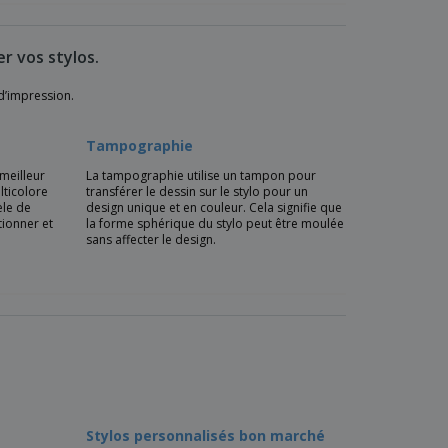
r vos stylos.
 d’impression.
Tampographie
meilleur
La tampographie utilise un tampon pour
lticolore
transférer le dessin sur le stylo pour un
èle de
design unique et en couleur. Cela signifie que
tionner et
la forme sphérique du stylo peut être moulée
sans affecter le design.
Stylos personnalisés bon marché