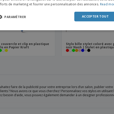
fforts de marketing et fournir une personnalisation des annonces.
Read mo
DUT
POR
ACCEPTER TOUT
PARAMÉTRER
SPAN
ITAL
 couvercle et clip en plastique
Stylo bille stylet coloré avec 
ylo en Papier Kraft
noir Nash | Stylet en plastiq
haitez faire de la publicité pour votre entreprise lors d’un salon, publier vot
lients ? Nous avons ce que vous cherchez ! Personnalisez vos stylos en utilisa
ez besoin d’aide, vous pouvez également demander à un designer professionne