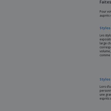
Faite
Stylo à bille en finition caoutchoutée
Pour vot
Stylo à bille en plastique Earth Corn
auprès 
Stylo à bille en plastique biodégradable
Stylos
Stylo à bille twist en bambou dans une
boîte
Les sty
expositi
Stylo à encre 3 couleurs avec stylet
large c
corresp
Stylo à outils 5 en 1 en bambou
volume,
comme le
Stylo à poussoir en paille de blé / PP
Stylo à poussoir paille de blé/ABS
Stylo antibactérien
Stylo
Stylo avec Clé USB
Lors d’u
Stylo avec corps antibactérien
personna
Stylo avec fini métallique
une gra
esprits 
Stylo avec grip caoutchouc
Stylo avec laser