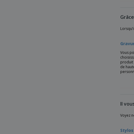
Stylo avec un mécanisme de push-up en
plastique
Grâce
Stylo bambou & paille de blé
Lorsqu’i
Stylo bille 2 en 1
Stylo bille ABS 3 en 1
Gravur
Stylo bille ABS AROMA
Vous po
choisis
Stylo bille ABS SAVERY
produit 
de haute
Stylo bille Alessio PET recyclé
personn
Stylo bille CORVINA
Stylo bille Charles Dickens® Cuivre
Stylo bille KIWU CHROME ABS
Il vou
Stylo bille PP Bambou/Paille de Blé
Stylo bille Parker Urban
Voyez n
Stylo bille Riocolor à encre bleue
Stylo
Stylo bille aluminium MARIETA SOFT