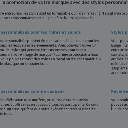
s la promotion de votre marque avec des stylos personnal
re entreprise, les stylos sont un formidable outil de marketing. Il s’agit d’un
de vos consommateurs et qui peut être fourni plusieurs fois.
 personnalisés pour les foires et salons
Stylos p
los personnalisés peuvent être un cadeau fantastique pour les
Vous pouv
ons, les festivals et les événements. Vous pouvez trouver un
usage inte
hoix de stylos qui peuvent être customisés pour mieux
entreprise
ondre à votre image de marque. Pour une production à haut
carnets, le
 vous pouvez choisir des stylos en métal ou d’autres matériaux
articles l
 plastique ou le papier kraft.
même faire
supplément
accessoire
s personnalisés comme cadeaux
Revente
ne célébration ou d’une fête, procurez-vous des stylos
Vous souha
lisés et offrez-les en cadeau à tous les participants. Ce sera
pouvez ach
nde surprise qui fera que votre événement restera dans les
l’un de no
de tous.