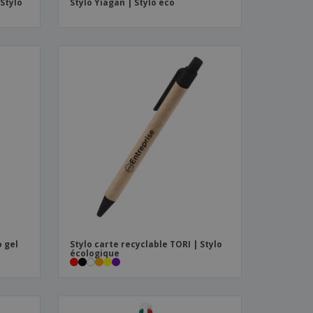
 Stylo
Stylo Yiagan | Stylo éco
o gel
Stylo carte recyclable TORI | Stylo
écologique