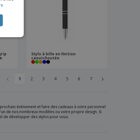
re
CH
TUGUESE
ISH
IAN
grip
Stylo à bille en finition
ue
caoutchoutée
‹
›
1
2
3
4
5
6
7
re prochain événement et faire des cadeaux à votre personnel
nt l’un de nos nombreux modèles ou votre propre design. Si
l de développer des stylos pour vous.