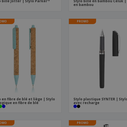
o bille Jotter | Stylo Parker™
Stylo bille en bambou Celuk |
en bambou
OMO
PROMO
o en fibre de blé et liège | Stylo
Stylo plastique SYNTER | Styl
ogique en fibre de blé
avec recharge
OMO
PROMO