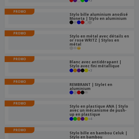
+
3
e
x
t
n
s
p
e
e
PROMO
d
E
o
Stylo bille aluminium anodisé
m
l
e
Moneta | Stylo en aluminium
m
s
e
s
b
b
a
n
u
a
n
t
PROMO
A
r
l
Stylo en métal avec détails en
t
s
c
or rose WRITZ | Stylos en
e
l
s
métal
h
a
a
e
u
g
T
t
e
PROMO
o
Blanc avec antidérapant |
e
Stylo avec fini métallique
u
r
+
3
s
p
Se
l
a
connecter
PROMO
e
r
REMBRANT | Stylet en
/ Créer un
s
aluminium
T
compte
p
h
r
è
PROMO
o
Stylo en plastique ANA | Stylo
m
Service
avec un mécanisme de push-
d
e
Client
up en plastique
u
+
4
i
t
PROMO
Stylo bille en bambou Celuk |
s
Stylo en bambou