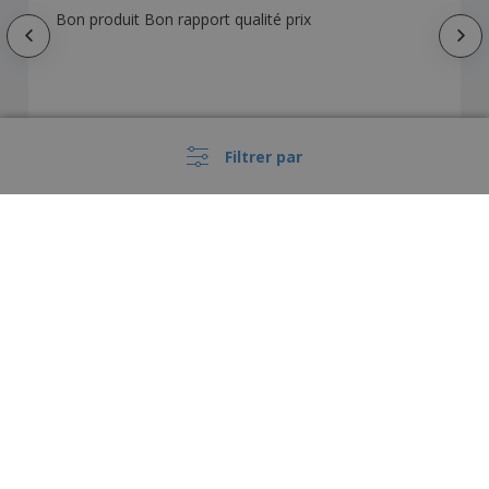
Bon produit Bon rapport qualité prix
Filtrer par
Comment nos clients ont personnalisé le
produit
›
België |
FR
(€ EUR )
Dispositif de Signalement