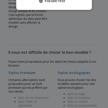
PARAMÉTRER
tampon pour transférer le
dessin sur le stylo pour un
design unique et en couleur.
Cela signifie que la forme
sphérique du stylo peut être
moulée sans affecter le
design.
Il vous est difficile de choisir le bon modèle ?
Voyez notre proposition pour les stylos les mieux adaptés à vos
besoins
Stylos Premium
Stylos écologiques
Certaines alternatives sont
Vous pouvez choisir l’un des
proposées pour un look
modèles suivants pour une
premium qui est préféré par
option écologique :
nos clients.
Stylo en liège
Stylo clic en aluminium
Stylo en bambou
Stylo roller en
Stylo en carton
aluminium
Stylo écoresponsable