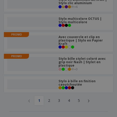
Stylo clic aluminium
+
6
Stylo multicolore OCTUS |
Stylo multicolore
PROMO
Avec couvercle et clip en
plastique | Stylo en Papier
Kraft
PROMO
Stylo bille stylet coloré avec
grip noir Nash | Stylet en
plastique
+
3
Stylo à bille en finition
caoutchoutée
‹
›
1
2
3
4
5