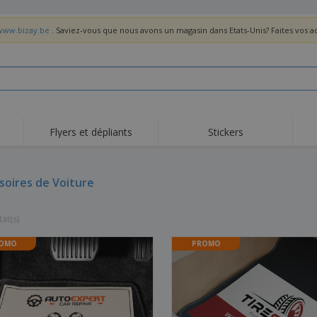
/www.bizay.be
. Saviez-vous que nous avons un magasin dans Etats-Unis? Faites vos 
Flyers et dépliants
Stickers
Act
Tendance
Nouveautés
pro
soires de Voiture
Roll-ups
Drapeaux
T-sh
Vaisselle et
Roll-ups
Bro
accessoires de cuisine
tat(s)
Vaisselle jetable et
Livraison à domicile
Acti
réutilisable
Autocollants, vinyles et
OMO
PROMO
Montres
Hom
affiches
Sweatshirts
Coupes et Trophées
Boît
Exposants
Médailles
Cad
Affiches
Cadeaux gourmands
Prod