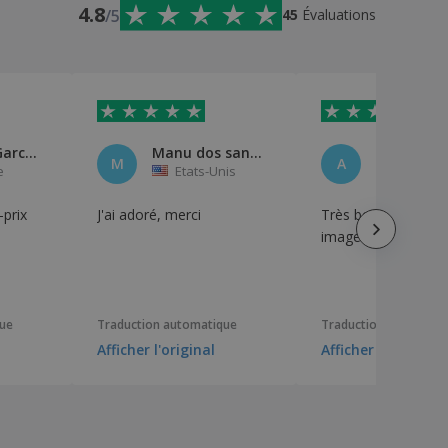
4.8
/5
45
Évaluations
Reinaldo Garcia De La Torre
Manu dos santos
M
A
e
Etats-Unis
Espagn
-prix
J'ai adoré, merci
Très bonne qualité 
image superbe
que
Traduction automatique
Traduction automati
Afficher l'original
Afficher l'original