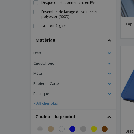
Disque de stationnement en PVC
Ensemble de lavage de voiture en
polyester (600D)
Tapi
Grattoir à glace
Grattoir à glace dans la carte de
Matériau
stationnement
Grattoir à glace pour voiture avec mitaine
Bois
Lot de 2 stores pour vitres de voiture
Caoutchouc
Mini-chemise avec ventouse
Métal
Organisateur de voiture en non-tissé (80
gr/m²)
Papier et Carte
Organisateur de voiture en polyester
Plastique
(600D)
+ Afficher plus
Outil de survie ABS 6 en 1
Pare-soleil de voiture
Couleur du produit
Parfum Ambiance
Disq
Sac distributeur de gel de voiture