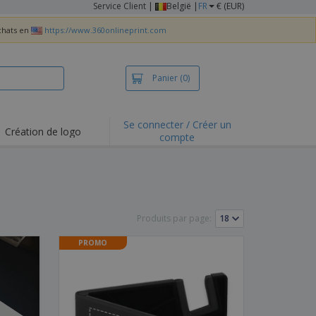
Service Client
|
België |
FR
€ (EUR)
achats en
https://www.360onlineprint.com
Panier
(0)
Se connecter / Créer un
Création de logo
compte
ualités et
motions
irts et polos
derie
Produits par page:
vités de plein air
PROMO
e office
es d'expédition
eaux personalisés
uits écologiques