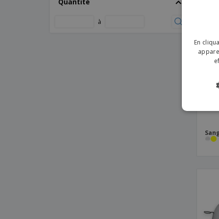
Quantité
à
En cliqu
apparei
e
Sang