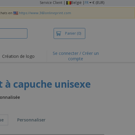
Service Client
|
België |
FR
€ (EUR)
achats en
https://www.360onlineprint.com
Panier
(0)
Se connecter / Créer un
Création de logo
compte
ualités et
motions
irts et polos
t à capuche unisexe
derie
vités de plein air
onnalisée
e office
es d'expédition
ue
Personnaliser
eaux personalisés
uits écologiques