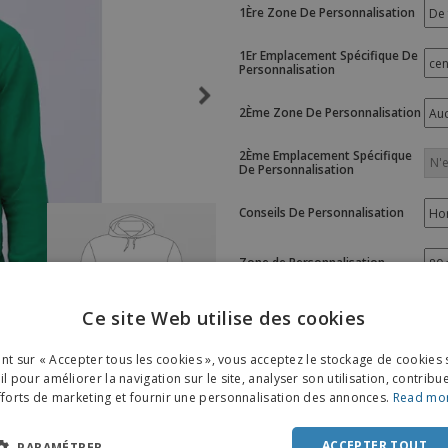
1Ère Zone De Personnalisation
Sacs et accessoires de
Étiquettes pour
Livr
transport
Imprimantes
1Er Emplacement Spécifique De
Personnalisation
2Ème Zone De Personnalisation
2Ème Emplacement Spécifique
De Personnalisation
Conseils De Personnalisation
Zone de Personnalisation
Option de personnalisation
Ce site Web utilise des cookies
ENGL
ant sur « Accepter tous les cookies », vous acceptez le stockage de cookies 
Couleur de Personnalisation
FRE
l pour améliorer la navigation sur le site, analyser son utilisation, contribu
fforts de marketing et fournir une personnalisation des annonces.
Read mo
DUT
Couleur Du Produit
POR
ACCEPTER TOUT
PARAMÉTRER