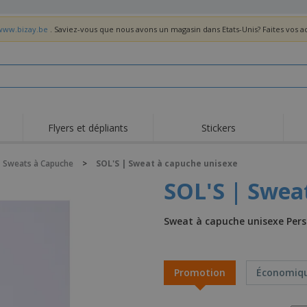
/www.bizay.be
. Saviez-vous que nous avons un magasin dans Etats-Unis? Faites vos 
Flyers et dépliants
Stickers
Act
Tendance
Nouveautés
pro
Sweats à Capuche
>
SOL'S | Sweat à capuche unisexe
Roll-ups
Drapeaux
T-sh
SOL'S | Swea
Vaisselle et
Roll-ups
Bro
accessoires de cuisine
Vaisselle jetable et
Livraison à domicile
Acti
Sweat à capuche unisexe Pers
réutilisable
Autocollants, vinyles et
Montres
Hom
affiches
Sweatshirts
Coupes et Trophées
Boît
Promotion
Économiq
Exposants
Médailles
Cad
Affiches
Cadeaux gourmands
Prod