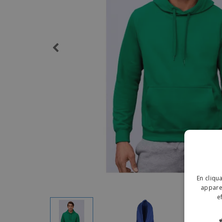
Magnets
Bâches
En cliqu
apparei
e