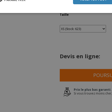
Quantité Totale
SPAN
Taille
ITAL
Devis en ligne:
POURSU
Prix le plus bas garanti.
Si vous trouvez moins cher