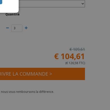
ISH
Quantité
IAN
€ 109,61
€ 104,61
(
€ 126,58 TTC
)
IVRE LA COMMANDE >
, nous vous remboursons la différence.