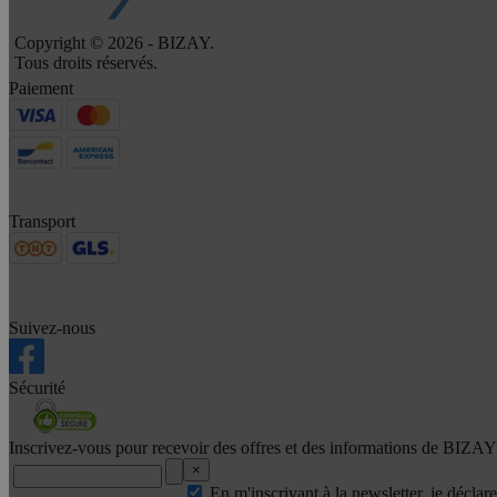
Copyright © 2026 - BIZAY.
Tous droits réservés.
Paiement
Transport
Suivez-nous
Sécurité
Inscrivez-vous pour recevoir des offres et des informations de BIZAY
×
En m'inscrivant à la newsletter, je déclar