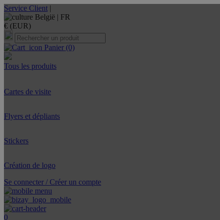
Service Client
|
België |
FR
€ (EUR)
Panier
(0)
Tous les produits
Cartes de visite
Flyers et dépliants
Stickers
Création de logo
Se connecter / Créer un compte
0