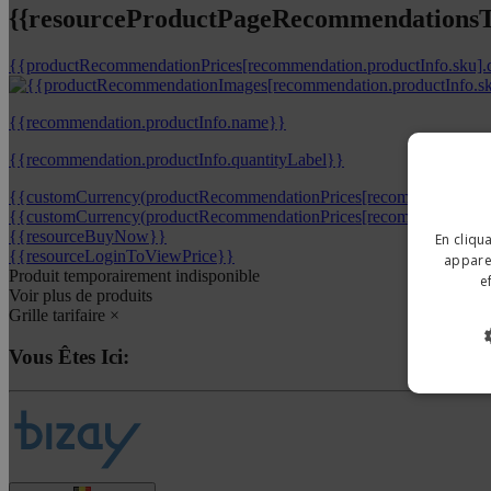
{{resourceProductPageRecommendationsTi
{{productRecommendationPrices[recommendation.productInfo.sku].
{{recommendation.productInfo.name}}
{{recommendation.productInfo.quantityLabel}}
{{customCurrency(productRecommendationPrices[recommendation.pr
{{customCurrency(productRecommendationPrices[recommendation.pr
{{resourceBuyNow}}
En cliqu
{{resourceLoginToViewPrice}}
apparei
Produit temporairement indisponible
e
Voir plus de produits
Grille tarifaire
×
Vous Êtes Ici: