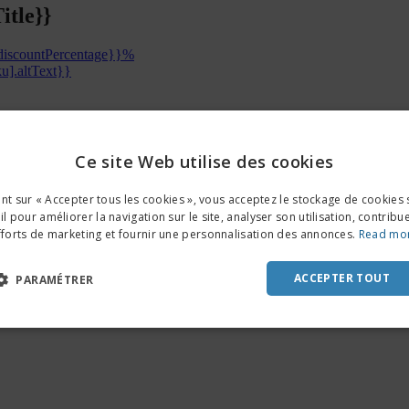
tle}}
discountPercentage}}%
Ce site Web utilise des cookies
oductInfo.sku].basePrice)}}
oductInfo.sku].discountedPrice)}}
{{resourceWithVat}}
ENGL
ant sur « Accepter tous les cookies », vous acceptez le stockage de cookies 
FRE
l pour améliorer la navigation sur le site, analyser son utilisation, contribu
fforts de marketing et fournir une personnalisation des annonces.
Read mo
DUT
POR
ACCEPTER TOUT
PARAMÉTRER
SPAN
ITAL