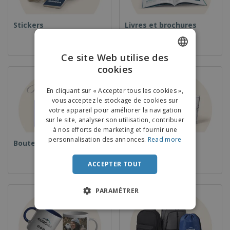
Stickers
Livres et brochures
Ce site Web utilise des
cookies
ENGLISH
FRENCH
En cliquant sur « Accepter tous les cookies »,
vous acceptez le stockage de cookies sur
DUTCH
votre appareil pour améliorer la navigation
sur le site, analyser son utilisation, contribuer
PORTUGUESE
à nos efforts de marketing et fournir une
SPANISH
personnalisation des annonces.
Read more
Bouteilles
Verres
ITALIAN
ACCEPTER TOUT
PARAMÉTRER