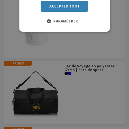
Serviette Absorbante
ITALIAN
Gymnasio
ACCEPTER TOUT
PARAMÉTRER
PROMO
Sac de voyage en polyester
GYMS | Sacs de sport