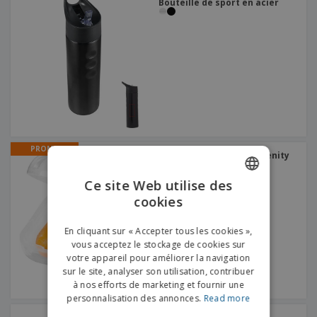
Bouteille de sport en acier
PROMO
Bouchons anti-bruit Serenity
| Boules quies
Ce site Web utilise des
cookies
ENGLISH
FRENCH
En cliquant sur « Accepter tous les cookies »,
vous acceptez le stockage de cookies sur
DUTCH
votre appareil pour améliorer la navigation
sur le site, analyser son utilisation, contribuer
PORTUGUESE
à nos efforts de marketing et fournir une
SPANISH
personnalisation des annonces.
Read more