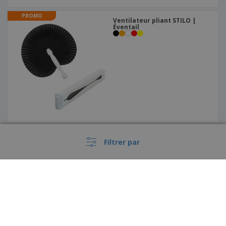
PROMO
Ventilateur pliant STILO |
Éventail
PROMO
EVA animation main |
Filtrer par
Acclamations accessoires de
main