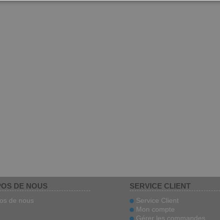
ITAL
POS DE NOUS
SERVICE CLIENT
os de nous
Service Client
Mon compte
Gérer les commandes