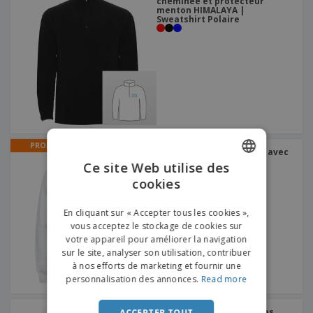
cheminée et protecteur
menton HIMALAYA |
Sweatshirt Polaire
PROMO
Sweat-shirt WOOD | Pull avec
fermeture éclair
Ce site Web utilise des
cookies
ENGLISH
FRENCH
En cliquant sur « Accepter tous les cookies »,
vous acceptez le stockage de cookies sur
DUTCH
votre appareil pour améliorer la navigation
sur le site, analyser son utilisation, contribuer
PORTUGUESE
à nos efforts de marketing et fournir une
SPANISH
personnalisation des annonces.
Read more
ITALIAN
Kariban | T-shirt manches
ACCEPTER TOUT