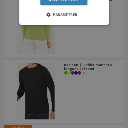
longues femme col V
+
6
PARAMÉTRER
Kariban | T-shirt manches
longues col rond
+
6
PROMO