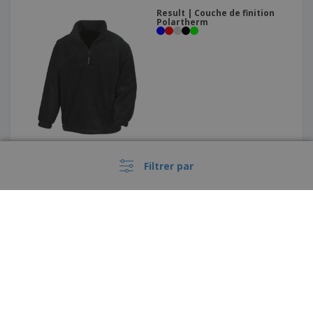
Result | Couche de finition
Polartherm
Filtrer par
Fruit of the Loom | T-shirt à
manches longues
›
België |
FR
(€ EUR )