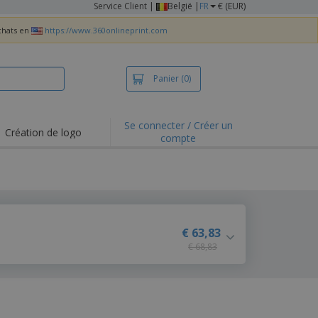
Service Client
|
België |
FR
€ (EUR)
achats en
https://www.360onlineprint.com
Panier
(0)
Se connecter / Créer un
Création de logo
compte
ualités et
motions
irts et polos
derie
vités de plein air
€ 63,83
€ 68,83
e office
es d'expédition
eaux personalisés
uits écologiques