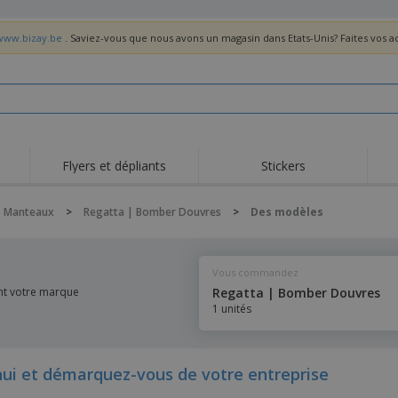
/www.bizay.be
. Saviez-vous que nous avons un magasin dans Etats-Unis? Faites vos 
Flyers et dépliants
Stickers
Act
Tendance
Nouveautés
pro
Manteaux
>
Regatta | Bomber Douvres
>
Des modèles
Roll-ups
Drapeaux
T-sh
Vaisselle et
Roll-ups
Bro
accessoires de cuisine
Vous commandez
Vaisselle jetable et
Livraison à domicile
Acti
réutilisable
nt votre marque
Regatta | Bomber Douvres
Autocollants, vinyles et
1 unités
Montres
Hom
affiches
Sweatshirts
Coupes et Trophées
Boît
Exposants
Médailles
Cad
i et démarquez-vous de votre entreprise
Affiches
Cadeaux gourmands
Prod