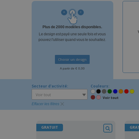
Magnets
Bâches
Plus de 2000 modèles disponibles.
Le design est payé une seule fois et vous
pouvez l'utiliser quand vous le souhaitez.
Choisir un design
A partir de € 0,00
Secteur d'activité:
Couleurs:
Voir tout
Voir tout
Effacer les filtres
GRATUIT
GRA