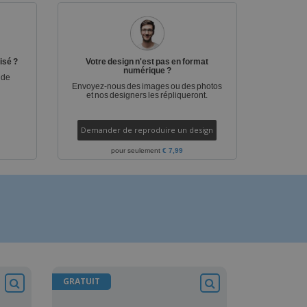
es et brochures
isé ?
Votre design n'est pas en format
numérique ?
 de
Envoyez-nous des images ou des photos
et nos designers les répliqueront.
Demander de reproduire un design
pour seulement
€ 7,99
GRATUIT