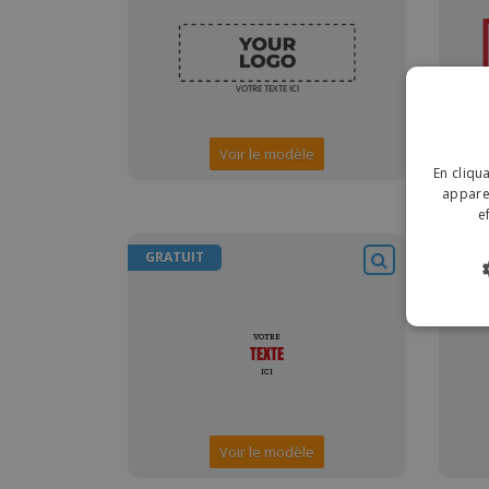
Voir le modèle
En cliqu
apparei
e
GRATUIT
GRA
Voir le modèle