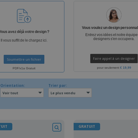
Sacs et accessoires de
Étiquettes pour
Livr
transport
Imprimantes
Vous voulez un design personnal
Vous avez déjà votre design ?
Entrez vos idées et notre équipe
designers s'en occupera.
Il vous suffit de le chargez ici.
Faire appel à un designer
Soumettre un fichier
pour seulement
€ 19,99
PDF/x1a Gratuit
Orientation:
Trier par:
Voir tout
Le plus vendu
TUIT
GRATUIT