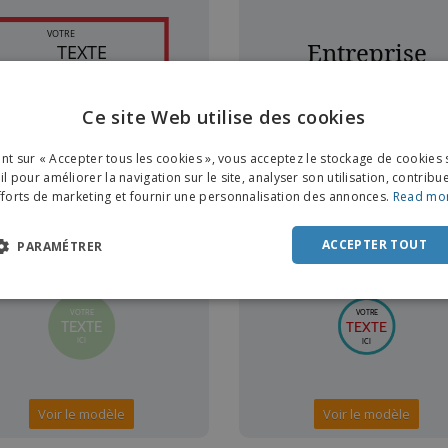
Ce site Web utilise des cookies
ENGL
Voir le modèle
Voir le modèle
ant sur « Accepter tous les cookies », vous acceptez le stockage de cookies 
FRE
l pour améliorer la navigation sur le site, analyser son utilisation, contribu
fforts de marketing et fournir une personnalisation des annonces.
Read mo
DUT
TUIT
GRATUIT
POR
ACCEPTER TOUT
PARAMÉTRER
SPAN
ITAL
Voir le modèle
Voir le modèle